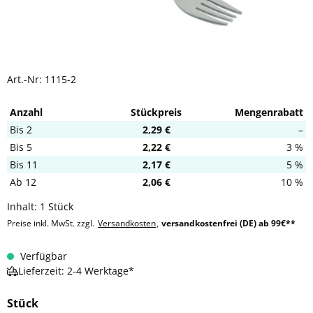
Art.-Nr:
1115-2
Anzahl
Stückpreis
Mengenrabatt
Bis
2
2,29 €
–
Bis
5
2,22 €
3 %
Bis
11
2,17 €
5 %
Ab
12
2,06 €
10 %
Inhalt:
1 Stück
Preise inkl. MwSt. zzgl.
Versandkosten
,
versandkostenfrei (DE) ab 99€**
Verfügbar
Lieferzeit: 2-4 Werktage*
Stück