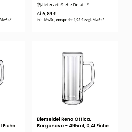
Lieferzeit:
Siehe Details*
Ab
5,89 €
. MwSt.*
inkl. MwSt., entspricht 4,95 € zzgl. MwSt.*
Bierseidel Reno Ottica,
l Eiche
Borgonovo - 495ml, 0,4l Eiche