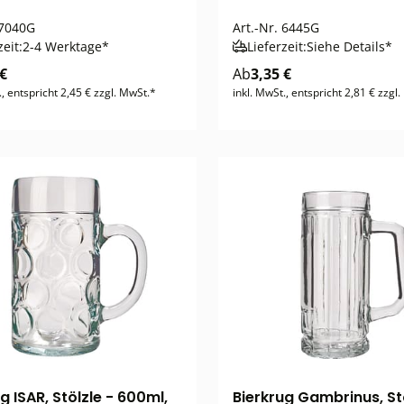
7040G
Art.-Nr.
6445G
zeit:
2-4 Werktage*
Lieferzeit:
Siehe Details*
 €
Ab
3,35 €
., entspricht 2,45 € zzgl. MwSt.*
inkl. MwSt., entspricht 2,81 € zzgl
g ISAR, Stölzle - 600ml,
Bierkrug Gambrinus, Stö