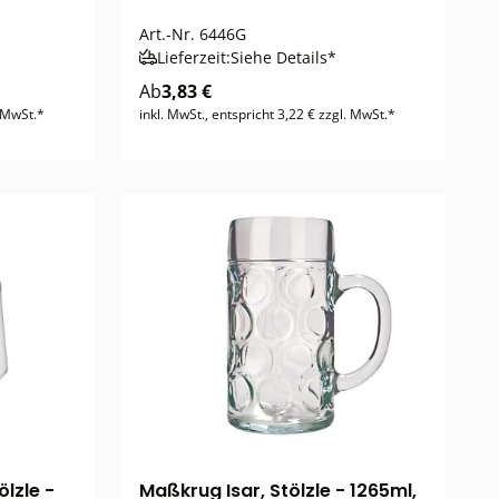
Art.-Nr.
6446G
Lieferzeit:
Siehe Details*
Ab
3,83 €
. MwSt.*
inkl. MwSt., entspricht 3,22 € zzgl. MwSt.*
lzle -
Maßkrug Isar, Stölzle - 1265ml,