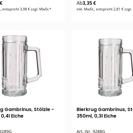
 €
Ab
3,35 €
., entspricht 3,98 € zzgl. MwSt.*
inkl. MwSt., entspricht 2,81 € zzgl
ug Gambrinus, Stölzle -
Bierkrug Gambrinus, Stö
0,4l Eiche
350ml, 0,3l Eiche
9289G
Art.-Nr.
9288G