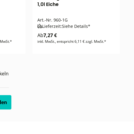
1,0l Eiche
Art.-Nr.
960-1G
Lieferzeit:
Siehe Details*
Ab
7,27 €
. MwSt.*
inkl. MwSt., entspricht 6,11 € zzgl. MwSt.*
keln
den