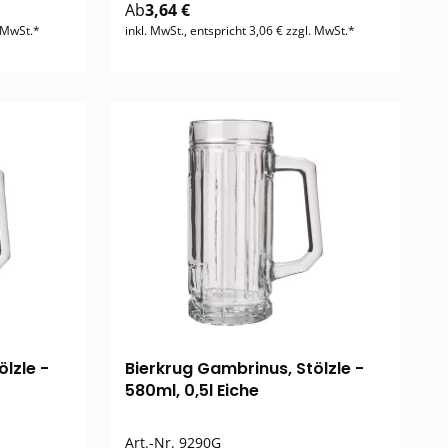
Ab
3,64 €
. MwSt.*
inkl. MwSt., entspricht 3,06 € zzgl. MwSt.*
lzle -
Bierkrug Gambrinus, Stölzle -
580ml, 0,5l Eiche
Art.-Nr.
9290G