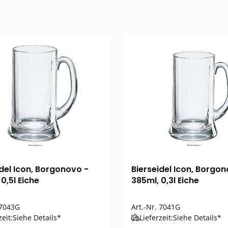
idel Icon, Borgonovo -
Bierseidel Icon, Borgon
0,5l Eiche
385ml, 0,3l Eiche
7043G
Art.-Nr.
7041G
zeit:
Siehe Details*
Lieferzeit:
Siehe Details*