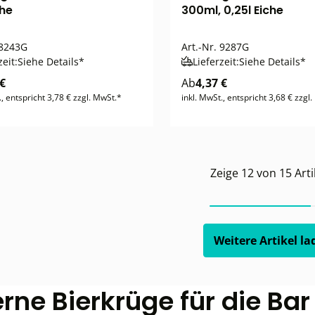
che
300ml, 0,25l Eiche
8243G
Art.-Nr.
9287G
zeit:
Siehe Details*
Lieferzeit:
Siehe Details*
 €
Ab
4,37 €
., entspricht 3,78 € zzgl. MwSt.*
inkl. MwSt., entspricht 3,68 € zzgl
Zeige
12
von
15
Arti
Weitere Artikel la
ne Bierkrüge für die Bar