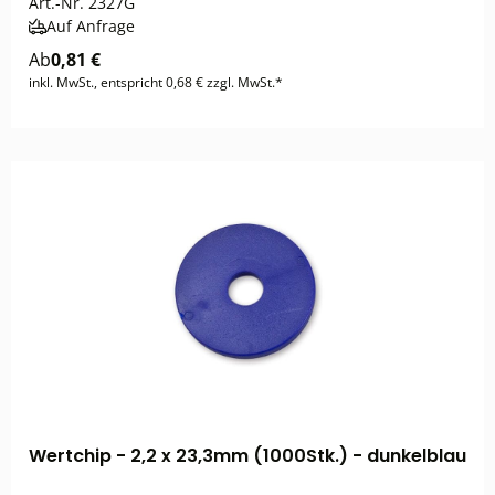
Art.-Nr.
2327G
Auf Anfrage
Ab
0,81 €
inkl. MwSt., entspricht 0,68 € zzgl. MwSt.*
Wertchip - 2,2 x 23,3mm (1000Stk.) - dunkelblau