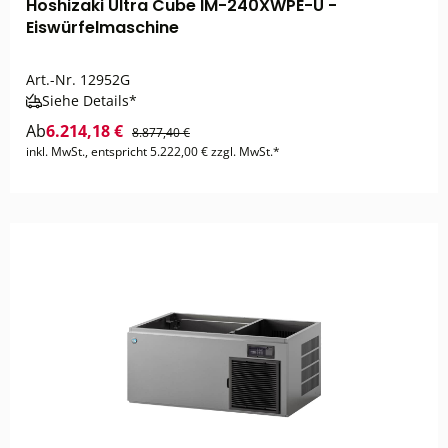
Hoshizaki Ultra Cube IM-240XWPE-U -
Eiswürfelmaschine
Art.-Nr.
12952G
Siehe Details*
Ab
6.214,18 €
8.877,40 €
inkl. MwSt., entspricht 5.222,00 € zzgl. MwSt.*