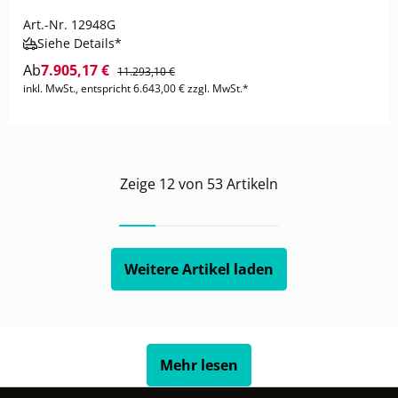
Art.-Nr.
12948G
Siehe Details*
Ab
7.905,17 €
11.293,10 €
inkl. MwSt., entspricht 6.643,00 € zzgl. MwSt.*
Zeige
12
von
53
Artikeln
Weitere Artikel laden
Mehr lesen