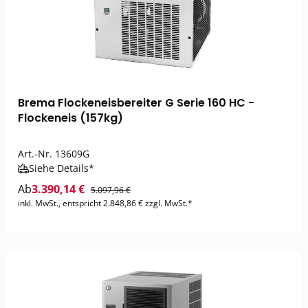
Brema Flockeneisbereiter G Serie 160 HC -
Flockeneis (157kg)
Art.-Nr.
13609G
Siehe Details*
Ab
3.390,14 €
5.097,96 €
inkl. MwSt., entspricht 2.848,86 € zzgl. MwSt.*