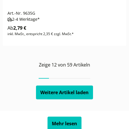
Art.-Nr.
9635G
2-4 Werktage*
Ab
2,79 €
inkl. MwSt., entspricht 2,35 € zzgl. MwSt.*
Zeige
12
von
59
Artikeln
Weitere Artikel laden
Mehr lesen