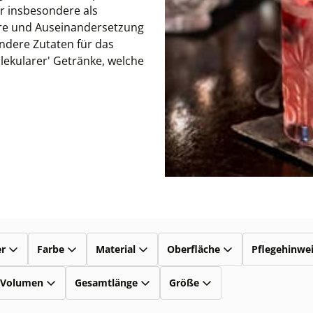
er insbesondere als
ehre und Auseinandersetzung
ondere Zutaten für das
ekularer' Getränke, welche
er
Farbe
Material
Oberfläche
Pflegehinwe
-Volumen
Gesamtlänge
Größe