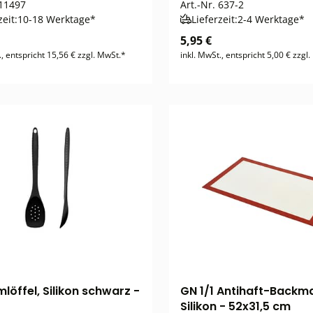
11497
Art.-Nr.
637-2
zeit:
10-18 Werktage*
Lieferzeit:
2-4 Werktage*
5,95 €
., entspricht 15,56 € zzgl. MwSt.*
inkl. MwSt., entspricht 5,00 € zzgl
löffel, Silikon schwarz -
GN 1/1 Antihaft-Backma
Silikon - 52x31,5 cm