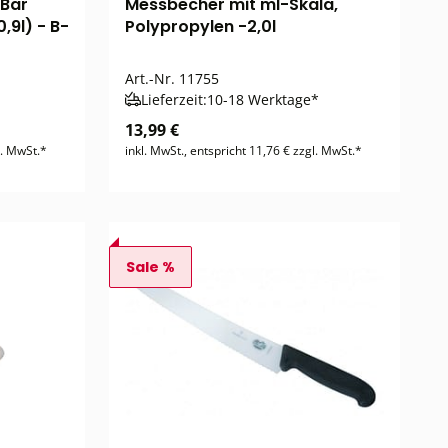
 Bar
Messbecher mit ml-Skala,
,9l) - B-
Polypropylen -2,0l
Art.-Nr.
11755
Lieferzeit:
10-18 Werktage*
13,99 €
l. MwSt.*
inkl. MwSt., entspricht 11,76 € zzgl. MwSt.*
Sale %