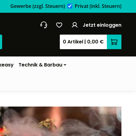
Gewerbe
(zzgl. Steuern)
Privat
(inkl. Steuern)
Jetzt einloggen
0 Artikel
|
0,00 €
Warenkor
keasy
Technik & Barbau