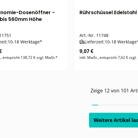
nomie-Dosenöffner -
Rührschüssel Edelstahl 
 bis 560mm Höhe
11751
Art.-Nr.
11748
zeit:
10-18 Werktage*
Lieferzeit:
10-18 Werktage
€
9,07 €
., entspricht 138,72 € zzgl. MwSt.*
inkl. MwSt., entspricht 7,62 € zzgl
Zeige
12
von
101
Art
Weitere Artikel la