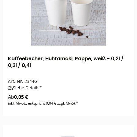
Kaffeebecher, Huhtamaki, Pappe, weiß - 0,2l /
0,3l / 0,4l
Art.-Nr.
2344G
Siehe Details*
Ab
0,05 €
inkl. MwSt., entspricht 0,04 € zzgl. MwSt.*