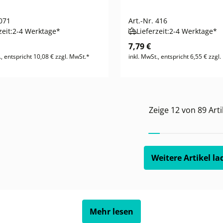
071
Art.-Nr.
416
zeit:
2-4 Werktage*
Lieferzeit:
2-4 Werktage*
7,79 €
., entspricht 10,08 € zzgl. MwSt.*
inkl. MwSt., entspricht 6,55 € zzgl
Zeige
12
von
89
Arti
Weitere Artikel la
Mehr lesen