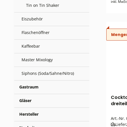
inkl. MwSt
Tin on Tin Shaker
Eiszubehör
Flaschenöffner
Menge
Kaffeebar
Master Mixology
Siphons (Soda/Sahne/Nitro)
Gastraum
Cocktai
Gläser
dreitei
Hersteller
Art.-Nr.
Liefer