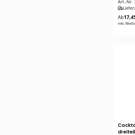
Art.-Nr.
Liefer
Ab
17,4
inkl. MwSt
Cocktai
dreitei