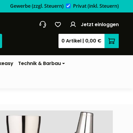
Gewerbe
(zzgl. Steuern)
Privat
(inkl. Steuern)
Jetzt einloggen
0 Artikel
|
0,00 €
Warenkor
keasy
Technik & Barbau