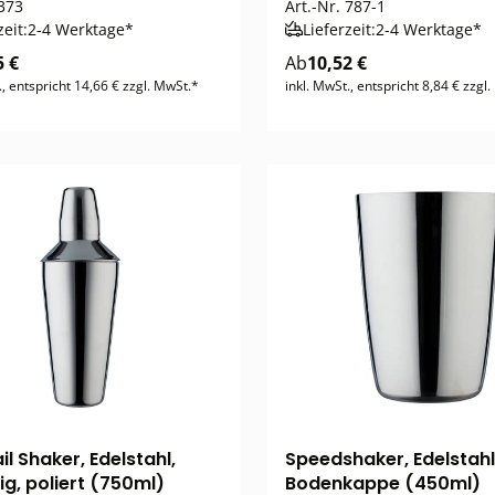
373
Art.-Nr.
787-1
zeit:
2-4 Werktage*
Lieferzeit:
2-4 Werktage*
5 €
Ab
10,52 €
., entspricht 14,66 € zzgl. MwSt.*
inkl. MwSt., entspricht 8,84 € zzgl
l Shaker, Edelstahl,
Speedshaker, Edelstahl
lig, poliert (750ml)
Bodenkappe (450ml)