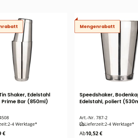
nrabatt
Mengenrabatt
Tin Shaker, Edelstahl
Speedshaker, Bodenka
t, Prime Bar (850ml)
Edelstahl, poliert (530
4508
Art.-Nr.
787-2
zeit:
2-4 Werktage*
Lieferzeit:
2-4 Werktage*
9 €
Ab
10,52 €