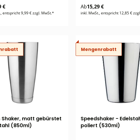
9 €
Ab
15,29 €
., entspricht 9,99 € zzgl. MwSt.*
inkl. MwSt., entspricht 12,85 € zzg
nrabatt
Mengenrabatt
 Shaker, matt gebürstet
Speedshaker - Edelstah
stahl (850ml)
poliert (530ml)