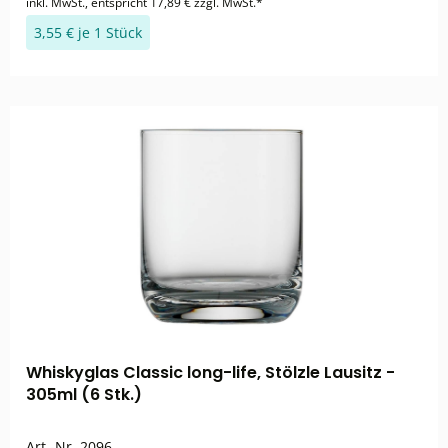
inkl. MwSt., entspricht 17,89 € zzgl. MwSt.*
3,55 € je 1 Stück
Whiskyglas Classic long-life, Stölzle Lausitz -
305ml (6 Stk.)
Art.-Nr.
2096