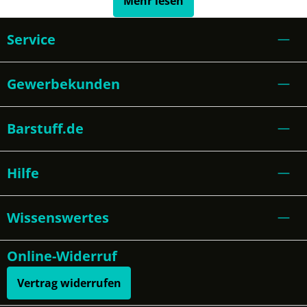
Mehr lesen
Varianten sind dabei insbesondere für das
eine super Figur!
Servieren von etwas üppigeren Frozen
Service
Margaritas beliebt.
Gewerbekunden
Barstuff.de
Hilfe
Wissenswertes
Online-Widerruf
Vertrag widerrufen