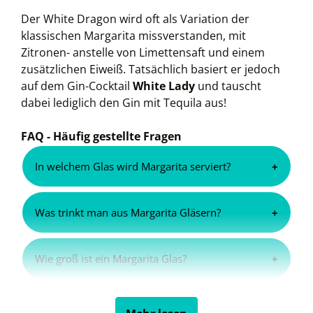
Der White Dragon wird oft als Variation der
klassischen Margarita missverstanden, mit
Zitronen- anstelle von Limettensaft und einem
zusätzlichen Eiweiß. Tatsächlich basiert er jedoch
auf dem Gin-Cocktail
White Lady
und tauscht
dabei lediglich den Gin mit Tequila aus!
FAQ - Häufig gestellte Fragen
In welchem Glas wird Margarita serviert?
Bei Margarita Gläsern handelt es sich um
Was trinkt man aus Margarita Gläsern?
Gläser speziell für das Servieren von (Frozen)
Margaritas und ihren zahllosen Varianten.
Während Margarita Gläser tatsächlich speziell
Technisch gesehen eine Variation der
Wie groß ist ein Margarita Glas?
für (Frozen) Margaritas konzipiert wurden,
Champagner- bzw. Cocktailschale, erkennt
ermöglichen sie trotzdem die ein oder andere
man Margarita Gläser vor allem an dem in
Die typische Füllmenge von Margarita Gläsern
Innovation: Ganz besondere Cocktails wie der
zwei Ebenen unterteilten Kelch.
liegt zwischen 300 und 400 ml. Die größeren
White Dragon machen in der Margaritaschale