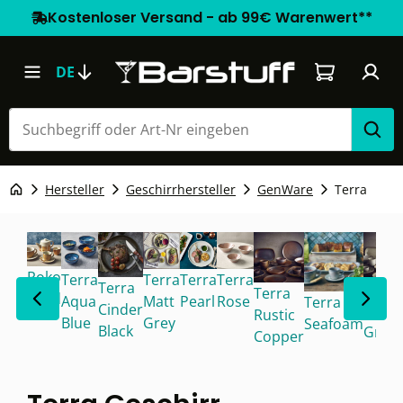
Kostenloser Versand - ab 99€ Warenwert**
Warenkorb e
DE
Hersteller
Geschirrhersteller
GenWare
Terra
Roko
Terra
Terra
Terra
Terra
Terra
Terra
Terra
Sand
Aqua
Matt
Pearl
Rose
Terra
Cinder
Smok
Rustic
Blue
Grey
Seafoam
Black
Grey
Copper