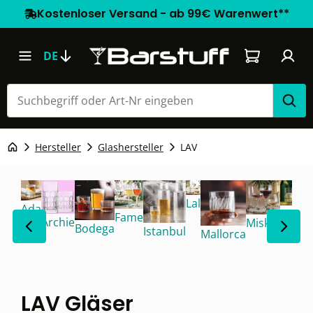
Kostenloser Versand - ab 99€ Warenwert**
Warenkorb e
DE
Hersteller
Glashersteller
LAV
Lal
Ada
Odin
Fame
Archie
Misket
Bodega
Istanbul
Mallorca
S
L
LAV Gläser