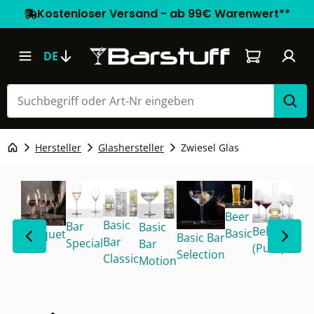
Kostenloser Versand - ab 99€ Warenwert**
Warenkorb e
DE
Hersteller
Glashersteller
Zwiesel Glas
Beer
Cin
Basic
Bar
Basic
Belfesta
Basic
Banquet
Basic Bar
Bar
Special
Bar
(Pure)
Selection
Classic
Motion