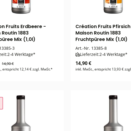
on Fruits Erdbeere -
Création Fruits Pfirsich
 Routin 1883
Maison Routin 1883
üree Mix (1,0l)
Fruchtpüree Mix (1,0l)
13385-3
Art.-Nr.
13385-8
zeit:
2-4 Werktage*
Lieferzeit:
2-4 Werktage*
€
14,90 €
14,90 €
., entspricht 12,14 € zzgl. MwSt.*
inkl. MwSt., entspricht 13,93 € zzg