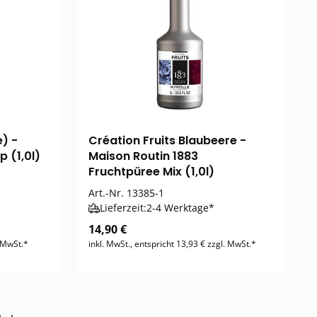
) -
Création Fruits Blaubeere -
p (1,0l)
Maison Routin 1883
Fruchtpüree Mix (1,0l)
Art.-Nr.
13385-1
Lieferzeit:
2-4 Werktage*
14,90 €
. MwSt.*
inkl. MwSt., entspricht 13,93 € zzgl. MwSt.*