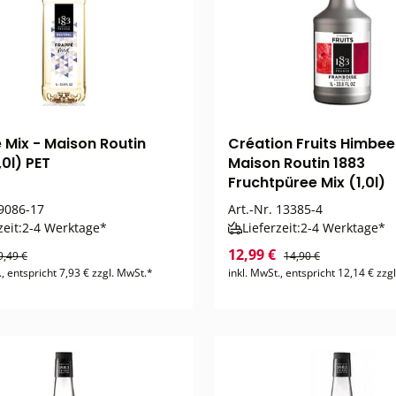
 Mix - Maison Routin
Création Fruits Himbee
,0l) PET
Maison Routin 1883
Fruchtpüree Mix (1,0l)
9086-17
Art.-Nr.
13385-4
zeit:
2-4 Werktage*
Lieferzeit:
2-4 Werktage*
12,99 €
9,49 €
14,90 €
., entspricht 7,93 € zzgl. MwSt.*
inkl. MwSt., entspricht 12,14 € zzg