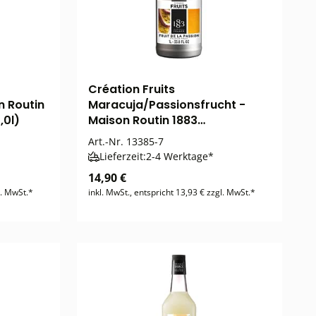
Création Fruits
n Routin
Maracuja/Passionsfrucht -
,0l)
Maison Routin 1883
Fruchtpüree Mix (1,0l)
Art.-Nr.
13385-7
Lieferzeit:
2-4 Werktage*
14,90 €
l. MwSt.*
inkl. MwSt., entspricht 13,93 € zzgl. MwSt.*