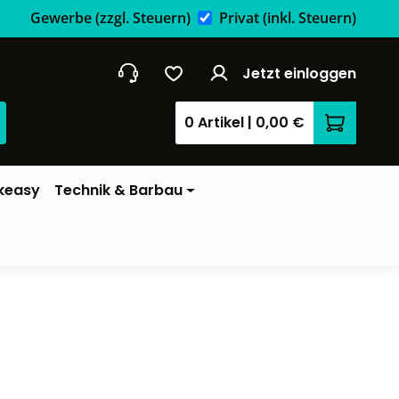
Gewerbe
(zzgl. Steuern)
Privat
(inkl. Steuern)
Jetzt einloggen
0 Artikel
|
0,00 €
Warenkor
keasy
Technik & Barbau