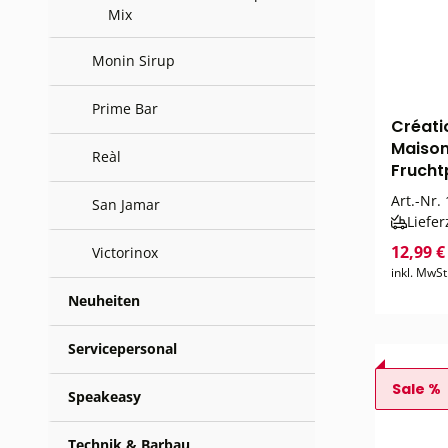
Mix
Monin Sirup
Prime Bar
Créati
Maison
Reàl
Fruchtp
Art.-Nr.
San Jamar
Liefer
12,99 
Victorinox
inkl. MwSt
Neuheiten
Servicepersonal
Sale %
Speakeasy
Technik & Barbau