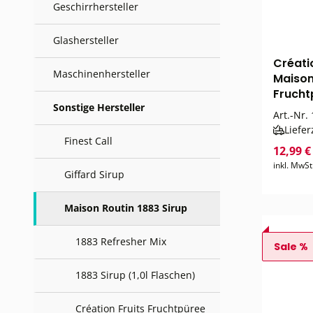
Geschirrhersteller
Glashersteller
Créati
Maschinenhersteller
Maison
Fruchtp
Sonstige Hersteller
Art.-Nr.
Liefer
Finest Call
12,99 
inkl. MwSt
Giffard Sirup
Maison Routin 1883 Sirup
1883 Refresher Mix
Sale %
1883 Sirup (1,0l Flaschen)
Création Fruits Fruchtpüree