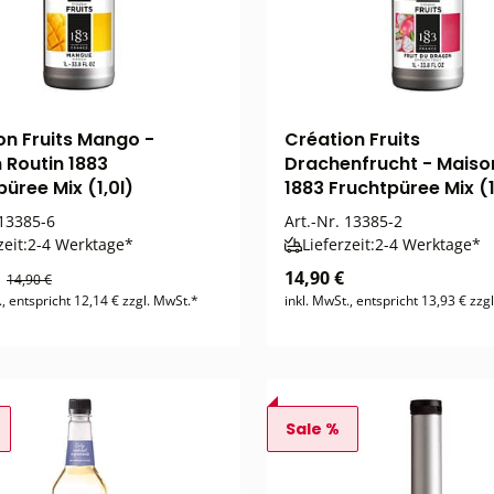
on Fruits Mango -
Création Fruits
 Routin 1883
Drachenfrucht - Maiso
üree Mix (1,0l)
1883 Fruchtpüree Mix (1
13385-6
Art.-Nr.
13385-2
zeit:
2-4 Werktage*
Lieferzeit:
2-4 Werktage*
€
14,90 €
14,90 €
., entspricht 12,14 € zzgl. MwSt.*
inkl. MwSt., entspricht 13,93 € zzg
Sale %