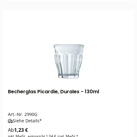
Becherglas Picardie, Duralex - 130ml
Art.-Nr.
2990G
Siehe Details*
Ab
1,23 €
inkl. MwSt., entspricht 1,04 € zzgl. MwSt.*