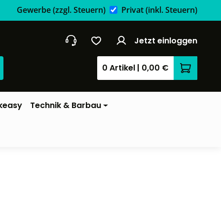
Gewerbe
(zzgl. Steuern)
Privat
(inkl. Steuern)
Jetzt einloggen
0 Artikel
|
0,00 €
Warenkor
keasy
Technik & Barbau