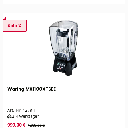
Sale %
Waring MX1100XTSEE
Art.-Nr.
1278-1
2-4 Werktage*
999,00 €
1.085,00 €