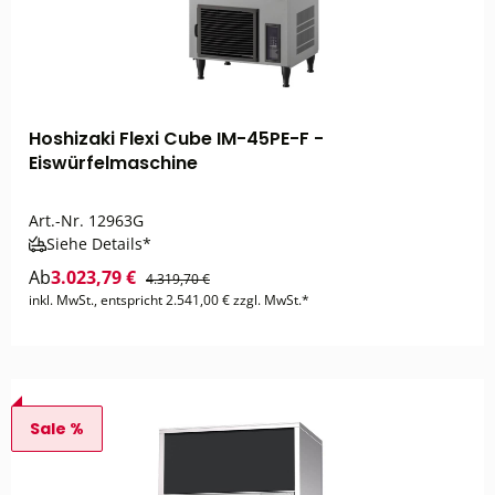
Hoshizaki Flexi Cube IM-45PE-F -
Eiswürfelmaschine
Art.-Nr.
12963G
Siehe Details*
Ab
3.023,79 €
4.319,70 €
inkl. MwSt., entspricht 2.541,00 € zzgl. MwSt.*
Sale %