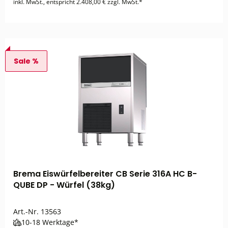
inkl. MwSt., entspricht 2.408,00 € zzgl. MwSt.*
Sale %
Brema Eiswürfelbereiter CB Serie 316A HC B-
QUBE DP - Würfel (38kg)
Art.-Nr.
13563
10-18 Werktage*