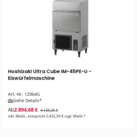
Hoshizaki Ultra Cube IM-45PE-U -
Eiswürfelmaschine
Art.-Nr.
12964G
Siehe Details*
Ab
2.894,68 €
4.135,25 €
inkl. MwSt., entspricht 2.432,50 € zzgl. MwSt.*