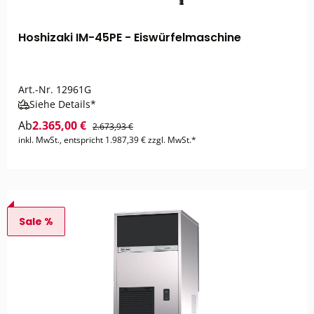
Hoshizaki IM-45PE - Eiswürfelmaschine
Art.-Nr.
12961G
Siehe Details*
Ab
2.365,00 €
2.673,93 €
inkl. MwSt., entspricht 1.987,39 € zzgl. MwSt.*
Sale %