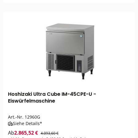
Hoshizaki Ultra Cube IM-45CPE-U -
Eiswürfelmaschine
Art.-Nr.
12960G
Siehe Details*
Ab
2.865,52 €
4.093,60 €