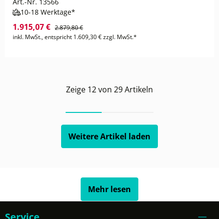
Art.-Nr.
13566
10-18 Werktage*
1.915,07 €
2.879,80 €
inkl. MwSt., entspricht 1.609,30 € zzgl. MwSt.*
Zeige
12
von
29
Artikeln
Weitere Artikel laden
Mehr lesen
Service