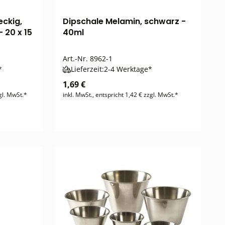
eckig,
Dipschale Melamin, schwarz -
 20 x 15
40ml
Art.-Nr.
8962-1
*
Lieferzeit:
2-4 Werktage*
1,69 €
gl. MwSt.*
inkl. MwSt., entspricht 1,42 € zzgl. MwSt.*