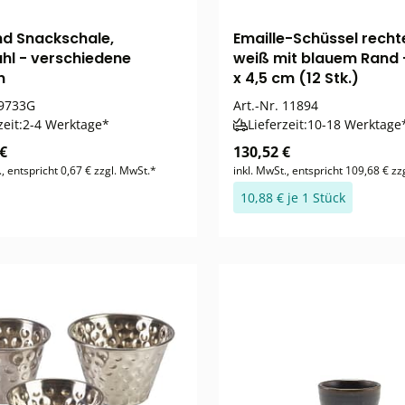
nd Snackschale,
Emaille-Schüssel recht
ahl - verschiedene
weiß mit blauem Rand -
n
x 4,5 cm (12 Stk.)
9733G
Art.-Nr.
11894
zeit:
2-4 Werktage*
Lieferzeit:
10-18 Werktage
 €
130,52 €
., entspricht 0,67 € zzgl. MwSt.*
inkl. MwSt., entspricht 109,68 € zz
10,88 € je 1 Stück