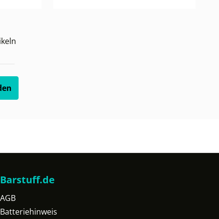
ikeln
den
Barstuff.de
AGB
Batteriehinweis