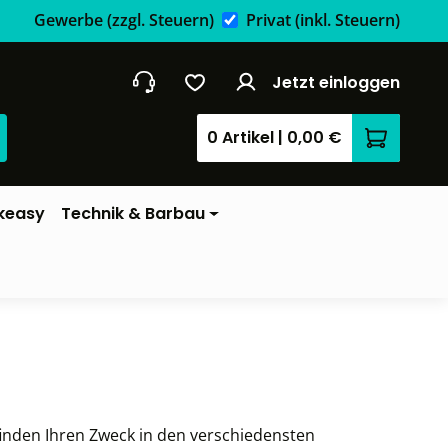
Gewerbe
(zzgl. Steuern)
Privat
(inkl. Steuern)
Jetzt einloggen
0 Artikel
|
0,00 €
Warenkor
keasy
Technik & Barbau
 finden Ihren Zweck in den verschiedensten