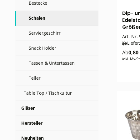
Bestecke
Dip- u
Schalen
Edelst
Größe
Serviergeschirr
Art.-Nr.
Liefer
Snack Holder
Ab
0,80
inkl. MwSt
Tassen & Untertassen
Teller
Table Top / Tischkultur
Gläser
Hersteller
Neuheiten