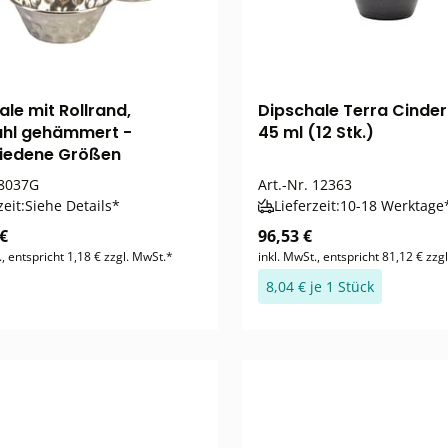
ale mit Rollrand,
Dipschale Terra Cinder
ahl gehämmert -
45 ml (12 Stk.)
iedene Größen
8037G
Art.-Nr.
12363
zeit:
Siehe Details*
Lieferzeit:
10-18 Werktage
 €
96,53 €
., entspricht 1,18 € zzgl. MwSt.*
inkl. MwSt., entspricht 81,12 € zzg
8,04 € je 1 Stück