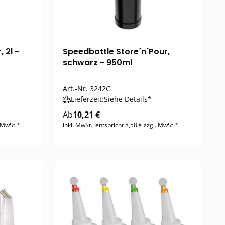
 2l -
Speedbottle Store´n´Pour,
schwarz - 950ml
Art.-Nr.
3242G
Lieferzeit:
Siehe Details*
Ab
10,21 €
. MwSt.*
inkl. MwSt., entspricht 8,58 € zzgl. MwSt.*