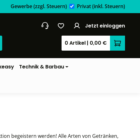
Gewerbe
(zzgl. Steuern)
Privat
(inkl. Steuern)
Jetzt einloggen
0 Artikel
|
0,00 €
Warenkor
keasy
Technik & Barbau
ktion begeistern werden! Alle Arten von Getränken,