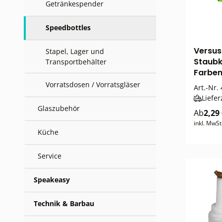
Getränkespender
Speedbottles
Versus 
Stapel, Lager und
Staubk
Transportbehälter
Farbe
Vorratsdosen / Vorratsgläser
Art.-Nr.
Liefer
Glaszubehör
Ab
2,29
inkl. MwSt
Küche
Service
Speakeasy
Technik & Barbau