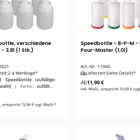
ottle, verschiedene
Speedbottle - B-P-M - 
- 3,8l (1 Stk.)
Pour-Master (1,0l)
2621
Art.-Nr.
1194G
zeit:
2-4 Werktage*
Lieferzeit:
Siehe Details*
1 Speedbottle (zufällige
Ab
11,90 €
swahl)
|
Farbe:
zufällige
inkl. MwSt., entspricht 10,00 € zzg
wahl
., entspricht 15,96 € zzgl. MwSt.*