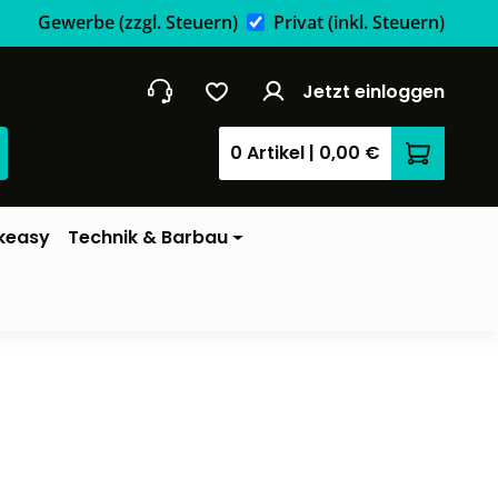
Gewerbe
(zzgl. Steuern)
Privat
(inkl. Steuern)
Jetzt einloggen
0 Artikel
|
0,00 €
Warenkor
keasy
Technik & Barbau