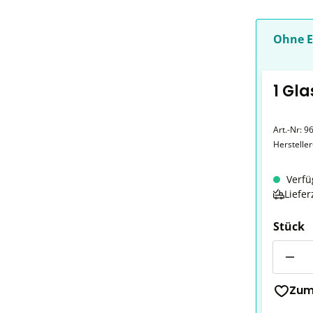
Ohne E
1 Gla
Art.-Nr:
9
Herstelle
Verfü
Liefer
Stück
Anzahl
Zum