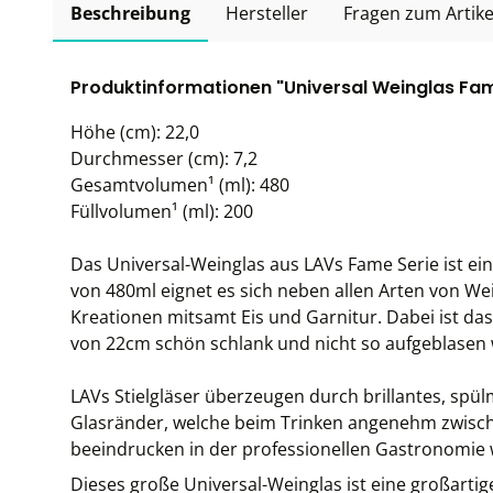
Beschreibung
Hersteller
Fragen zum Artike
Produktinformationen "Universal Weinglas Fame
Höhe (cm): 22,0
Durchmesser (cm): 7,2
Gesamtvolumen¹ (ml): 480
Füllvolumen¹ (ml): 200
Das Universal-Weinglas aus LAVs Fame Serie ist ei
von 480ml eignet es sich neben allen Arten von We
Kreationen mitsamt Eis und Garnitur. Dabei ist da
von 22cm schön schlank und nicht so aufgeblasen w
LAVs Stielgläser überzeugen durch brillantes, sp
Glasränder, welche beim Trinken angenehm zwische
beeindrucken in der professionellen Gastronomie 
Dieses große Universal-Weinglas ist eine großartig