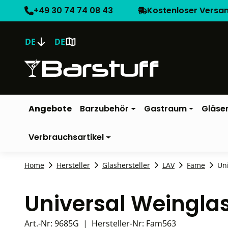
+49 30 74 74 08 43
Kostenloser Versa
DE
DE
Angebote
Barzubehör
Gastraum
Gläse
Verbrauchsartikel
Home
Hersteller
Glashersteller
LAV
Fame
Uni
Universal Weingla
Art.-Nr:
9685G
|
Hersteller-Nr:
Fam563