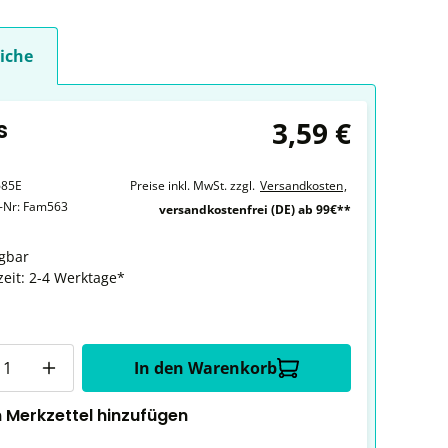
iche
3,59 €
s
685E
Preise inkl. MwSt. zzgl.
Versandkosten
,
r-Nr:
Fam563
versandkostenfrei (DE) ab 99€**
gbar
zeit: 2-4 Werktage*
In den Warenkorb
 Merkzettel hinzufügen