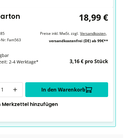
18,99 €
Karton
685
Preise inkl. MwSt. zzgl.
Versandkosten
,
r-Nr:
Fam563
versandkostenfrei (DE) ab 99€**
gbar
3,16 € pro Stück
zeit: 2-4 Werktage*
In den Warenkorb
 Merkzettel hinzufügen