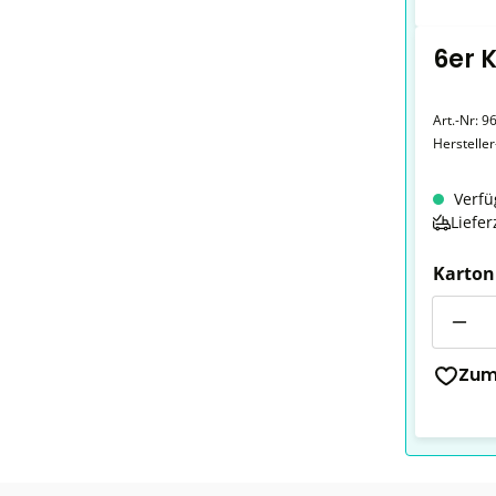
6er 
Art.-Nr:
9
Herstelle
Verfü
Liefer
Karton
Anzahl
Zum