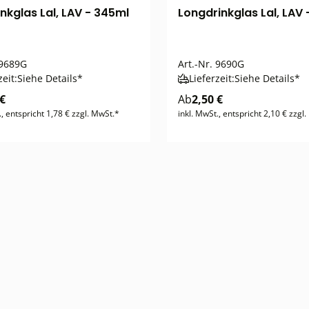
nkglas Lal, LAV - 345ml
Longdrinkglas Lal, LAV
9689G
Art.-Nr.
9690G
zeit:
Siehe Details*
Lieferzeit:
Siehe Details*
 €
Ab
2,50 €
., entspricht 1,78 € zzgl. MwSt.*
inkl. MwSt., entspricht 2,10 € zzgl