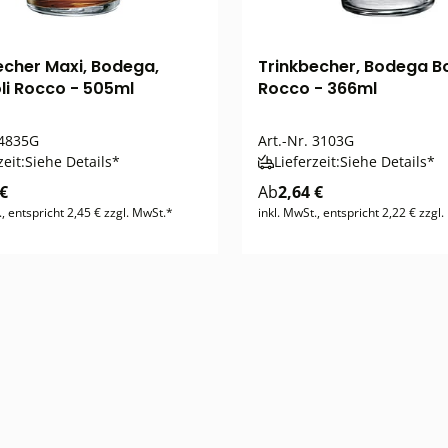
echer Maxi, Bodega,
Trinkbecher, Bodega Bo
li Rocco - 505ml
Rocco - 366ml
4835G
Art.-Nr.
3103G
zeit:
Siehe Details*
Lieferzeit:
Siehe Details*
 €
Ab
2,64 €
., entspricht 2,45 € zzgl. MwSt.*
inkl. MwSt., entspricht 2,22 € zzgl