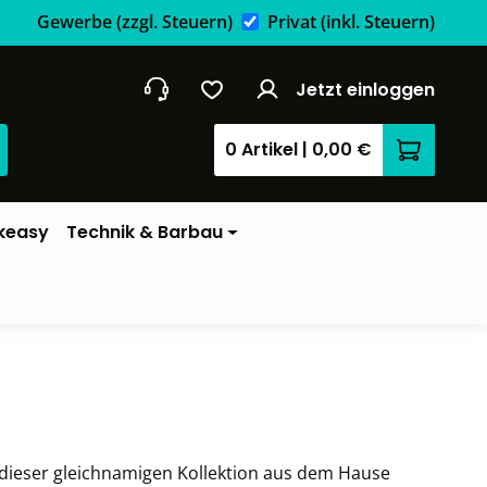
Gewerbe
(zzgl. Steuern)
Privat
(inkl. Steuern)
Jetzt einloggen
0 Artikel
|
0,00 €
Warenkor
keasy
Technik & Barbau
r dieser gleichnamigen Kollektion aus dem Hause