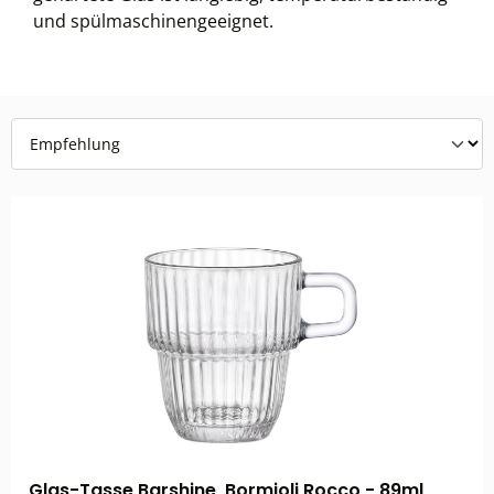
und spülmaschinengeeignet.
Glas-Tasse Barshine, Bormioli Rocco - 89ml