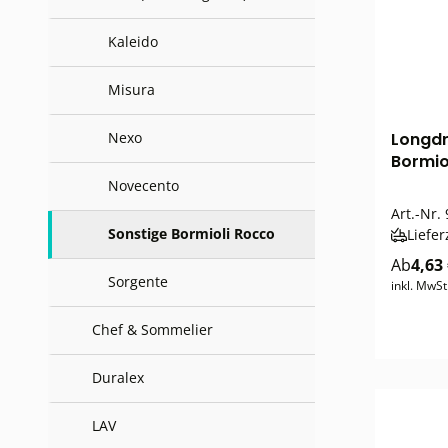
Kaleido
Misura
Nexo
Longdr
Bormio
Novecento
Art.-Nr.
Sonstige Bormioli Rocco
Liefer
Ab
4,63
Sorgente
inkl. MwSt
Chef & Sommelier
Duralex
LAV