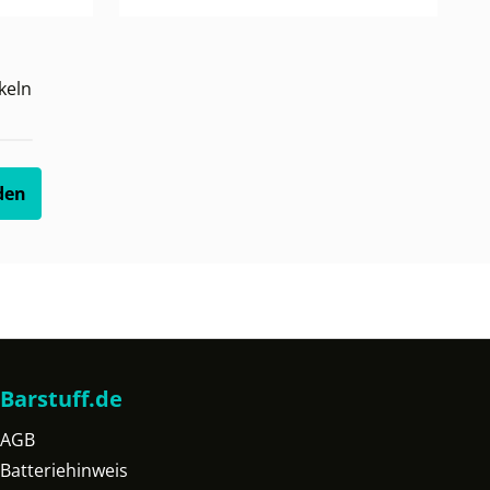
keln
den
Barstuff.de
AGB
Batteriehinweis