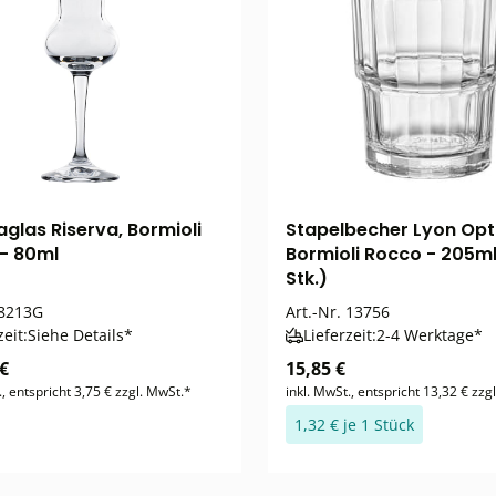
glas Riserva, Bormioli
Stapelbecher Lyon Opt
- 80ml
Bormioli Rocco - 205ml
Stk.)
8213G
Art.-Nr.
13756
zeit:
Siehe Details*
Lieferzeit:
2-4 Werktage*
 €
15,85 €
., entspricht 3,75 € zzgl. MwSt.*
inkl. MwSt., entspricht 13,32 € zzg
1,32 € je 1 Stück