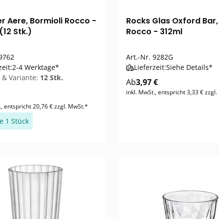
r Aere, Bormioli Rocco -
Rocks Glas Oxford Bar,
12 Stk.)
Rocco - 312ml
9762
Art.-Nr.
9282G
zeit:
2-4 Werktage*
Lieferzeit:
Siehe Details*
 & Variante:
12 Stk.
Ab
3,97 €
inkl. MwSt., entspricht 3,33 € zzgl
., entspricht 20,76 € zzgl. MwSt.*
je 1 Stück