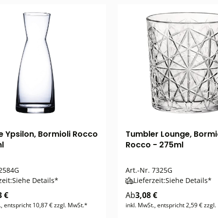
e Ypsilon, Bormioli Rocco
Tumbler Lounge, Bormioli
l
Rocco - 275ml
2584G
Art.-Nr.
7325G
zeit:
Siehe Details*
Lieferzeit:
Siehe Details*
3 €
Ab
3,08 €
., entspricht 10,87 € zzgl. MwSt.*
inkl. MwSt., entspricht 2,59 € zzgl