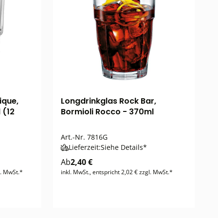
ique,
Longdrinkglas Rock Bar,
 (12
Bormioli Rocco - 370ml
Art.-Nr.
7816G
Lieferzeit:
Siehe Details*
Ab
2,40 €
l. MwSt.*
inkl. MwSt., entspricht 2,02 € zzgl. MwSt.*