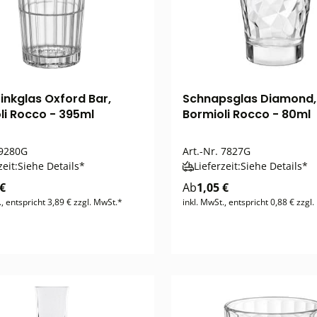
inkglas Oxford Bar,
Schnapsglas Diamond,
li Rocco - 395ml
Bormioli Rocco - 80ml
9280G
Art.-Nr.
7827G
zeit:
Siehe Details*
Lieferzeit:
Siehe Details*
 €
Ab
1,05 €
., entspricht 3,89 € zzgl. MwSt.*
inkl. MwSt., entspricht 0,88 € zzgl