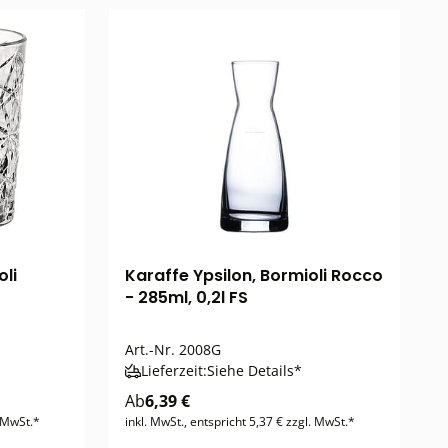
Karaffe Ypsilon, Bormioli Rocco
- 285ml, 0,2l FS
Art.-Nr.
2008G
Lieferzeit:
Siehe Details*
Ab
6,39 €
. MwSt.*
inkl. MwSt., entspricht 5,37 € zzgl. MwSt.*