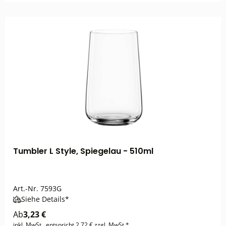
Tumbler L Style, Spiegelau - 510ml
Art.-Nr.
7593G
Siehe Details*
Ab
3,23 €
inkl. MwSt., entspricht 2,72 € zzgl. MwSt.*