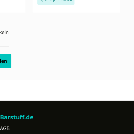
keln
den
Barstuff.de
AGB