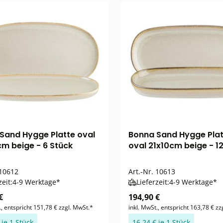
Sand Hygge Platte oval
Bonna Sand Hygge Platt
m beige - 6 Stück
oval 21x10cm beige - 1
10612
Art.-Nr.
10613
zeit:
4-9 Werktage*
Lieferzeit:
4-9 Werktage*
€
194,90 €
., entspricht 151,78 € zzgl. MwSt.*
inkl. MwSt., entspricht 163,78 € zz
 je 1 Stück
16,24 € je 1 Stück