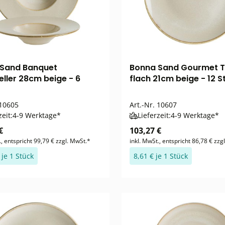
Sand Banquet
Bonna Sand Gourmet Te
eller 28cm beige - 6
flach 21cm beige - 12 S
10605
Art.-Nr.
10607
zeit:
4-9 Werktage*
Lieferzeit:
4-9 Werktage*
€
103,27 €
., entspricht 99,79 € zzgl. MwSt.*
inkl. MwSt., entspricht 86,78 € zzg
 je 1 Stück
8,61 € je 1 Stück