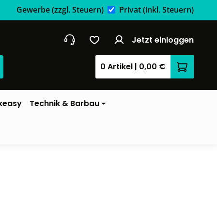
Gewerbe
(zzgl. Steuern)
Privat
(inkl. Steuern)
Jetzt einloggen
0 Artikel
|
0,00 €
Warenkor
keasy
Technik & Barbau