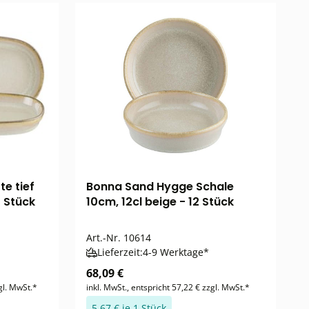
e tief
Bonna Sand Hygge Schale
2 Stück
10cm, 12cl beige - 12 Stück
Art.-Nr.
10614
Lieferzeit:
4-9 Werktage*
68,09 €
gl. MwSt.*
inkl. MwSt., entspricht 57,22 € zzgl. MwSt.*
5,67 € je 1 Stück