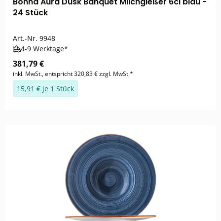
Bonna Aura Dusk Banquet Milchgießer 6cl blau -
24 Stück
Art.-Nr.
9948
4-9 Werktage*
381,79 €
inkl. MwSt., entspricht 320,83 € zzgl. MwSt.*
15,91 € je 1 Stück