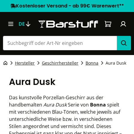
Kostenloser Versand - ab 99€ Warenwert**
Warenkorb e
DE
Hersteller
Geschirrhersteller
Bonna
Aura Dusk
Aura Dusk
Das kunstvolle Porzellan-Geschirr aus der
handbemalten
Aura Dusk
Serie von
Bonna
spielt
mit verschiedenen Blau-Tönen, welche jeweils auf
unterschiedliche Weise bzw. in verschiedenen
Stilen angeordnet und vermischt sind. Dieses
Farbenspiel ist ganz klar von der Natur inspiriert –