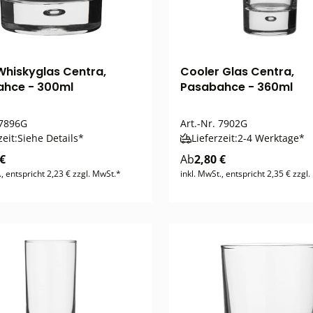
 Whiskyglas Centra,
Cooler Glas Centra,
ahce - 300ml
Pasabahce - 360ml
7896G
Art.-Nr.
7902G
zeit:
Siehe Details*
Lieferzeit:
2-4 Werktage*
 €
Ab
2,80 €
., entspricht 2,23 € zzgl. MwSt.*
inkl. MwSt., entspricht 2,35 € zzgl