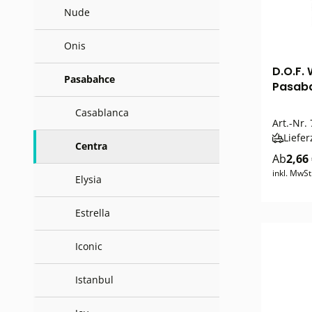
Nude
Onis
D.O.F.
Pasabahce
Pasab
Casablanca
Art.-Nr.
Liefer
Centra
Ab
2,66
inkl. MwSt
Elysia
Estrella
Iconic
Istanbul