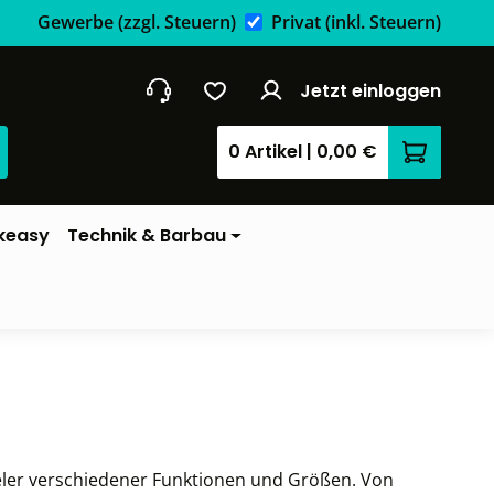
Gewerbe
(zzgl. Steuern)
Privat
(inkl. Steuern)
Jetzt einloggen
0 Artikel
|
0,00 €
Warenkor
keasy
Technik & Barbau
vieler verschiedener Funktionen und Größen. Von