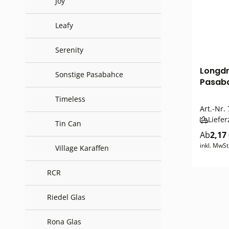
Joy
Leafy
Serenity
Longdr
Sonstige Pasabahce
Pasaba
Timeless
Art.-Nr.
Liefer
Tin Can
Ab
2,17
inkl. MwSt
Village Karaffen
RCR
Riedel Glas
Rona Glas