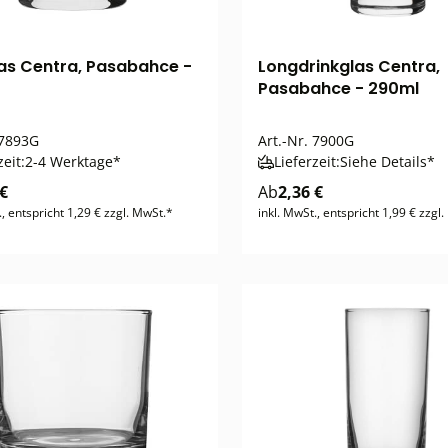
as Centra, Pasabahce -
Longdrinkglas Centra,
Pasabahce - 290ml
7893G
Art.-Nr.
7900G
zeit:
2-4 Werktage*
Lieferzeit:
Siehe Details*
 €
Ab
2,36 €
., entspricht 1,29 € zzgl. MwSt.*
inkl. MwSt., entspricht 1,99 € zzgl