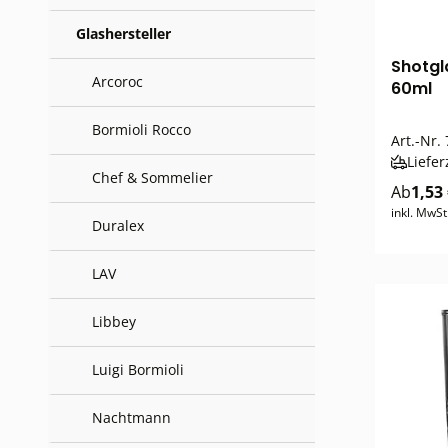
Glashersteller
Shotgl
Arcoroc
60ml
Bormioli Rocco
Art.-Nr.
Liefer
Chef & Sommelier
Ab
1,53
inkl. MwSt
Duralex
LAV
Libbey
Luigi Bormioli
Nachtmann