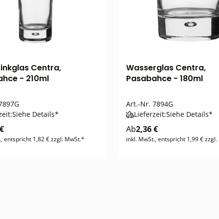
inkglas Centra,
Wasserglas Centra,
hce - 210ml
Pasabahce - 180ml
7897G
Art.-Nr.
7894G
zeit:
Siehe Details*
Lieferzeit:
Siehe Details*
 €
Ab
2,36 €
., entspricht 1,82 € zzgl. MwSt.*
inkl. MwSt., entspricht 1,99 € zzgl