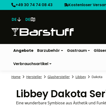
+49 30 74 74 08 43
Kostenloser Versa
DE
DE
Angebote
Barzubehör
Gastraum
Gläse
Verbrauchsartikel
Home
Hersteller
Glashersteller
Libbey
Dakota
Libbey Dakota Ser
Eine wunderbare Symbiose aus Ästhetik und Funktio