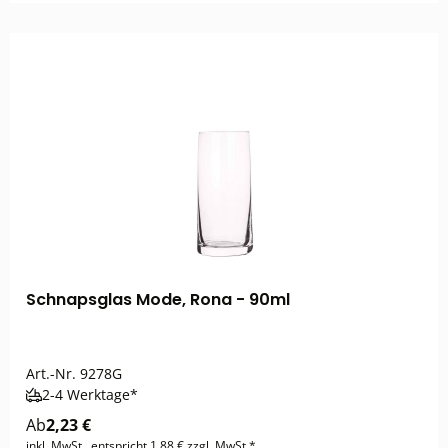
Schnapsglas Mode, Rona - 90ml
Art.-Nr.
9278G
2-4 Werktage*
Ab
2,23 €
inkl. MwSt., entspricht 1,88 € zzgl. MwSt.*