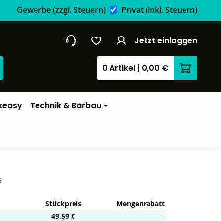
Gewerbe
(zzgl. Steuern)
Privat
(inkl. Steuern)
Jetzt einloggen
0 Artikel
|
0,00 €
Warenkor
keasy
Technik & Barbau
9
Stückpreis
Mengenrabatt
49,59 €
–