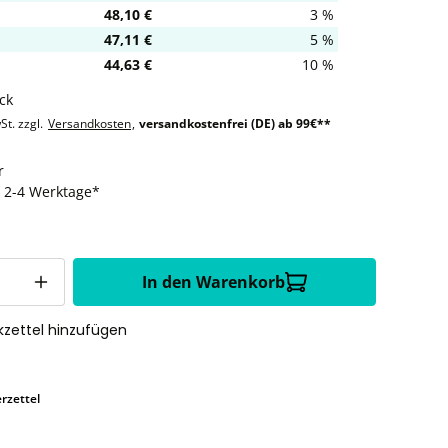
48,10 €
3 %
47,11 €
5 %
44,63 €
10 %
ck
St. zzgl.
Versandkosten
,
versandkostenfrei (DE) ab 99€**
r
t: 2-4 Werktage*
In den Warenkorb
zettel hinzufügen
rzettel