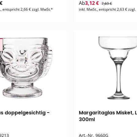
 €
Ab
3,12 €
7,69 €
., entspricht 2,66 € zzgl. MwSt.*
inkl. MwSt., entspricht 2,63 € zzgl
as doppelgesichtig -
Margaritaglas Misket, 
300ml
9213
Art.-Nr.
9660G