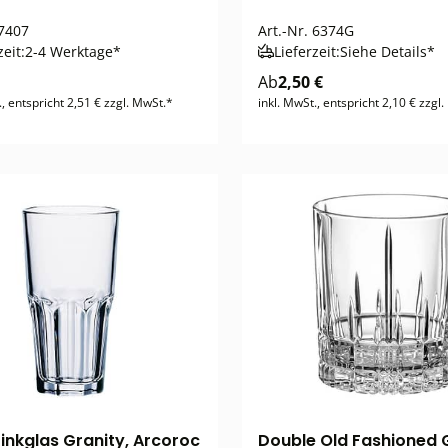
7407
Art.-Nr.
6374G
zeit:
2-4 Werktage*
Lieferzeit:
Siehe Details*
Ab
2,50 €
., entspricht 2,51 € zzgl. MwSt.*
inkl. MwSt., entspricht 2,10 € zzgl
inkglas Granity, Arcoroc
Double Old Fashioned G