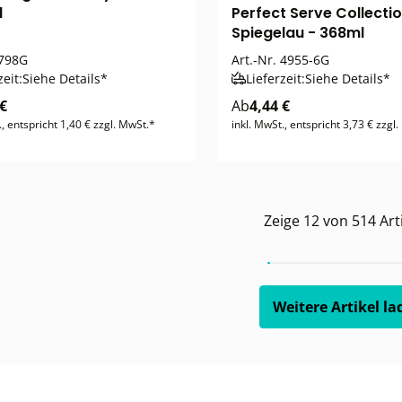
l
Perfect Serve Collecti
Spiegelau - 368ml
798G
Art.-Nr.
4955-6G
zeit:
Siehe Details*
Lieferzeit:
Siehe Details*
 €
Ab
4,44 €
., entspricht 1,40 € zzgl. MwSt.*
inkl. MwSt., entspricht 3,73 € zzgl
Zeige
12
von
514
Art
Weitere Artikel la