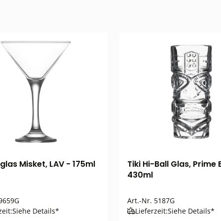
glas Misket, LAV - 175ml
Tiki Hi-Ball Glas, Prime 
430ml
9659G
Art.-Nr.
5187G
zeit:
Siehe Details*
Lieferzeit:
Siehe Details*