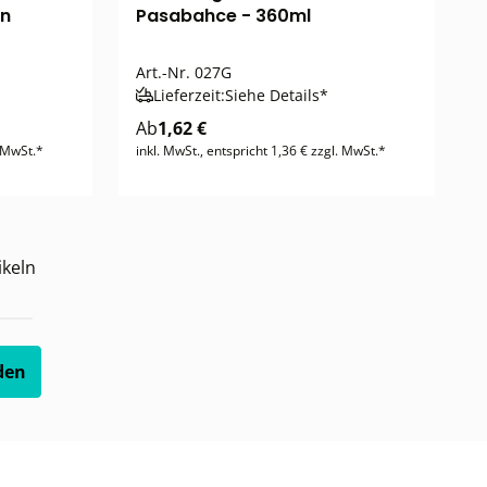
on
Pasabahce - 360ml
Art.-Nr.
027G
Lieferzeit:
Siehe Details*
Ab
1,62 €
. MwSt.*
inkl. MwSt., entspricht 1,36 € zzgl. MwSt.*
ikeln
den