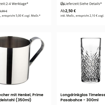
zeit:
2-4 Werktage*
Lieferzeit:
Siehe Details*
Ab
2,50 €
9,99 €
., entspricht 5,00 € zzgl. MwSt.*
inkl. MwSt., entspricht 2,10 € zzgl
echer mit Henkel, Prime
Longdrinkglas Timeless
Edelstahl (350ml)
Pasabahce - 300ml