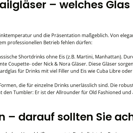
tailgläser – welches Glas
inktemperatur und die Präsentation maßgeblich. Von elegant
nem professionellen Betrieb fehlen dürfen:
klassische Shortdrinks ohne Eis (z.B. Martini, Manhattan). D
ante Coupette- oder Nick & Nora Gläser. Diese Gläser sorge
rdglas für Drinks mit viel Filler und Eis wie Cuba Libre od
n Formen, die für einzelne Drinks unerlässlich sind. Die rob
t den Tumbler: Er ist der Allrounder für Old Fashioned und 
n – darauf sollten Sie ac