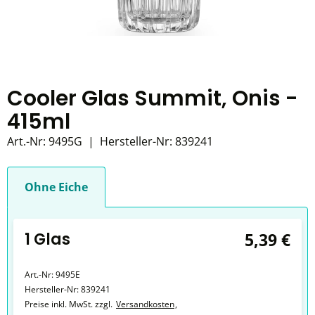
Cooler Glas Summit, Onis -
415ml
Art.-Nr:
9495G
|
Hersteller-Nr:
839241
Ohne Eiche
1 Glas
5,39 €
Art.-Nr:
9495E
Hersteller-Nr:
839241
Preise inkl. MwSt. zzgl.
Versandkosten
,