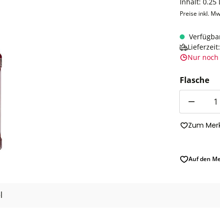
Inhalt:
0.25 
Preise inkl. Mw
Verfügba
Lieferzei
Nur noch 
Flasche
Anzahl
Zum Merk
Auf den Me
l