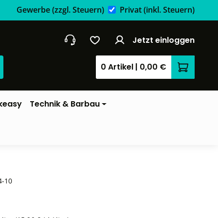
Gewerbe
(zzgl. Steuern)
Privat
(inkl. Steuern)
Jetzt einloggen
0 Artikel
|
0,00 €
Warenkor
keasy
Technik & Barbau
4-10