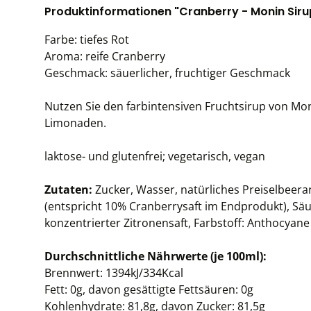
Produktinformationen "Cranberry - Monin Sirup
Farbe: tiefes Rot
Aroma: reife Cranberry
Geschmack: säuerlicher, fruchtiger Geschmack
Nutzen Sie den farbintensiven Fruchtsirup von Moni
Limonaden.
laktose- und glutenfrei; vegetarisch, vegan
Zutaten:
Zucker, Wasser, natürliches Preiselbeer
(entspricht 10% Cranberrysaft im Endprodukt), Säu
konzentrierter Zitronensaft, Farbstoff: Anthocyane 
Durchschnittliche Nährwerte (je 100ml):
Brennwert: 1394kJ/334Kcal
Fett: 0g, davon gesättigte Fettsäuren: 0g
Kohlenhydrate: 81,8g, davon Zucker: 81,5g