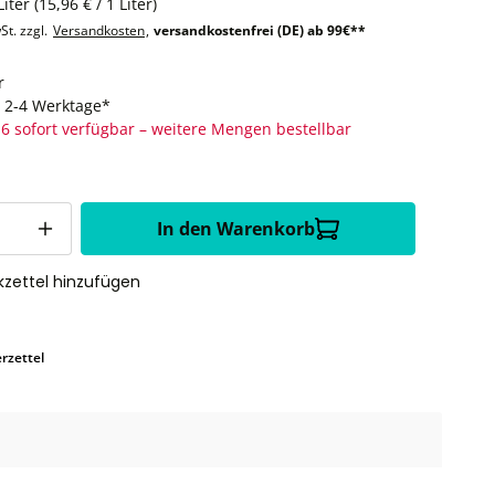
Liter
(15,96 € / 1 Liter)
St. zzgl.
Versandkosten
,
versandkostenfrei (DE) ab 99€**
r
t: 2-4 Werktage*
6 sofort verfügbar – weitere Mengen bestellbar
In den Warenkorb
zettel hinzufügen
rzettel