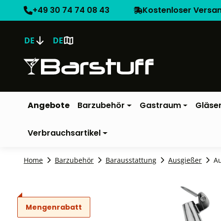
+49 30 74 74 08 43
Kostenloser Versa
DE
DE
Angebote
Barzubehör
Gastraum
Gläse
Verbrauchsartikel
Home
Barzubehör
Barausstattung
Ausgießer
A
Mengenrabatt