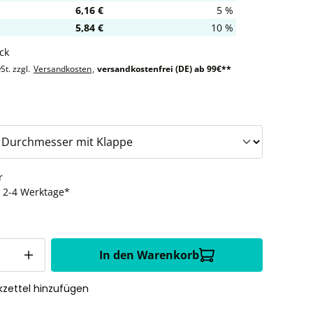
6,16 €
5 %
5,84 €
10 %
ck
St. zzgl.
Versandkosten
,
versandkostenfrei (DE) ab 99€**
uswählen
r
t: 2-4 Werktage*
In den Warenkorb
zettel hinzufügen