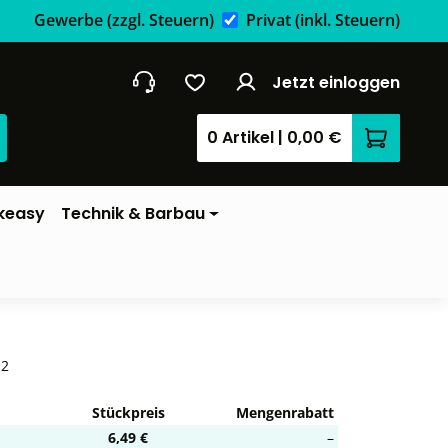
Gewerbe
(zzgl. Steuern)
Privat
(inkl. Steuern)
Jetzt einloggen
0 Artikel
|
0,00 €
Warenkor
keasy
Technik & Barbau
-2
Stückpreis
Mengenrabatt
6,49 €
–