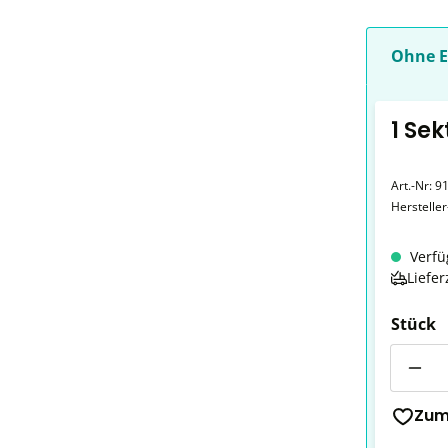
Ohne E
1 Se
Art.-Nr:
9
Herstelle
Verfü
Liefer
Stück
Anzahl
Zum