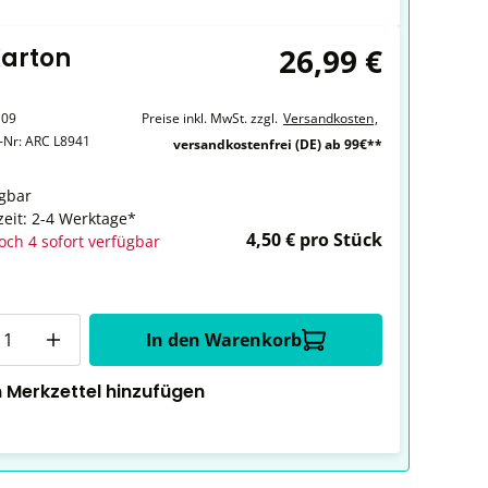
26,99 €
Karton
109
Preise inkl. MwSt. zzgl.
Versandkosten
,
r-Nr:
ARC L8941
versandkostenfrei (DE) ab 99€**
gbar
zeit: 2-4 Werktage*
4,50 € pro Stück
och 4 sofort verfügbar
In den Warenkorb
 Merkzettel hinzufügen