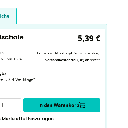
iche
5,39 €
ktschale
109E
Preise inkl. MwSt. zzgl.
Versandkosten
,
r-Nr:
ARC L8941
versandkostenfrei (DE) ab 99€**
gbar
zeit: 2-4 Werktage*
In den Warenkorb
 Merkzettel hinzufügen