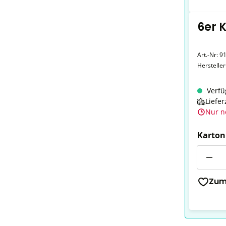
6er 
Art.-Nr:
9
Herstelle
Verfü
Liefer
Nur n
Karton
Anzahl
Zum