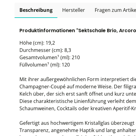
Beschreibung
Hersteller
Fragen zum Artike
Produktinformationen "Sektschale Brio, Arcoroc
Höhe (cm): 19,2
Durchmesser (cm): 8,3
Gesamtvolumen¹ (ml): 210
Füllvolumen¹ (ml): 120
Mit ihrer außergewöhnlichen Form interpretiert die
Champagner-Coupé auf moderne Weise. Der filigran
Kelch über, der sich erst sanft öffnet und kurz unt
Diese charakteristische Linienführung verleiht dem 
Schaumweinen, Cocktails oder kreativen Aperitif-K
Gefertigt aus hochwertigem Kristallglas überzeugt 
Transparenz, angenehme Haptik und lang anhaltend