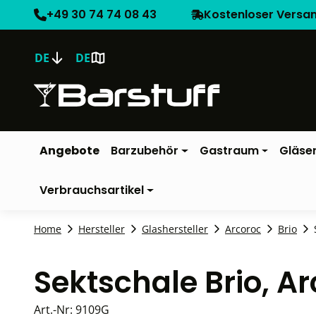
+49 30 74 74 08 43
Kostenloser Versa
DE
DE
Angebote
Barzubehör
Gastraum
Gläse
Verbrauchsartikel
Home
Hersteller
Glashersteller
Arcoroc
Brio
Sektschale Brio, A
Art.-Nr:
9109G