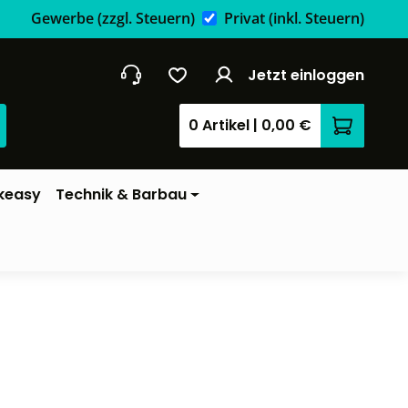
Gewerbe
(zzgl. Steuern)
Privat
(inkl. Steuern)
Jetzt einloggen
0 Artikel
|
0,00 €
Warenkor
keasy
Technik & Barbau