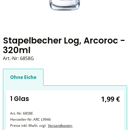
Stapelbecher Log, Arcoroc -
320ml
Art.-Nr:
6858G
Ohne Eiche
1 Glas
1,99 €
Art.-Nr:
6858E
Hersteller-Nr:
ARC L9946
Preise inkl. MwSt. zzgl.
Versandkosten
,