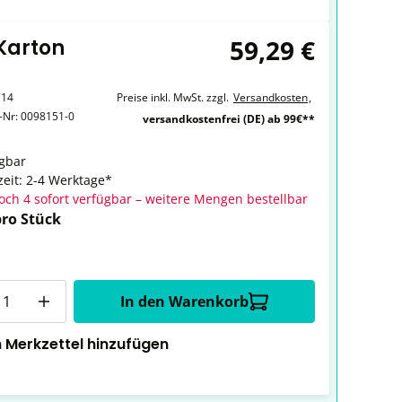
59,29 €
 Karton
714
Preise inkl. MwSt. zzgl.
Versandkosten
,
r-Nr:
0098151-0
versandkostenfrei (DE) ab 99€**
gbar
zeit: 2-4 Werktage*
och 4 sofort verfügbar – weitere Mengen bestellbar
pro Stück
In den Warenkorb
 Merkzettel hinzufügen