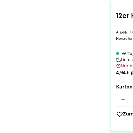
12er
Art.-Nr:
7
Herstelle
Verfü
Liefer
Nur n
4,94 € 
Karton
Anzahl
Zum