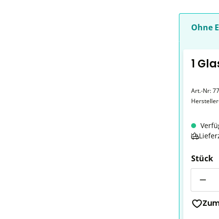
Ohne E
1 Gla
Art.-Nr:
7
Herstelle
Verfü
Liefer
Stück
Anzahl
Zum