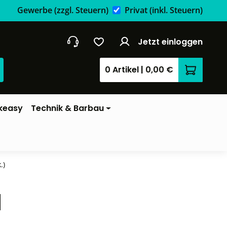
Gewerbe
(zzgl. Steuern)
Privat
(inkl. Steuern)
Jetzt einloggen
0 Artikel
|
0,00 €
Warenkor
keasy
Technik & Barbau
.)
l