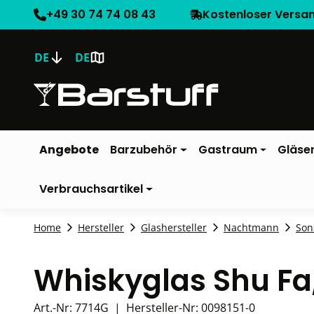
+49 30 74 74 08 43
Kostenloser Versa
DE
DE
Angebote
Barzubehör
Gastraum
Gläse
Verbrauchsartikel
Home
Hersteller
Glashersteller
Nachtmann
Son
Whiskyglas Shu F
Art.-Nr:
7714G
|
Hersteller-Nr:
0098151-0