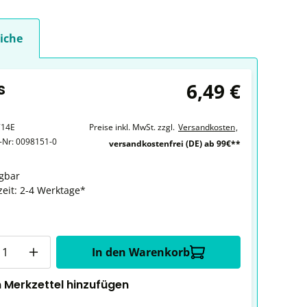
iche
6,49 €
s
714E
Preise inkl. MwSt. zzgl.
Versandkosten
,
r-Nr:
0098151-0
versandkostenfrei (DE) ab 99€**
gbar
zeit: 2-4 Werktage*
In den Warenkorb
 Merkzettel hinzufügen