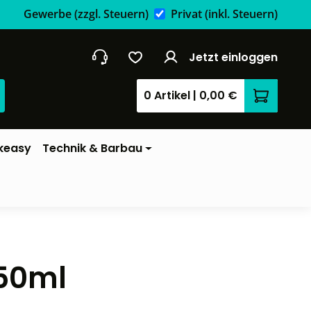
Gewerbe
(zzgl. Steuern)
Privat
(inkl. Steuern)
Jetzt einloggen
0 Artikel
|
0,00 €
Warenkor
keasy
Technik & Barbau
350ml