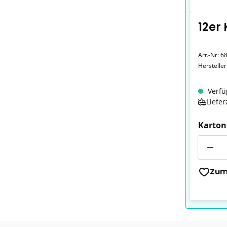
12er
Art.-Nr:
6
Herstelle
Verfü
Liefer
Karton
Anzahl
Zum