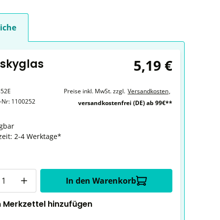
iche
5,19 €
iskyglas
852E
Preise inkl. MwSt. zzgl.
Versandkosten
,
r-Nr:
1100252
versandkostenfrei (DE) ab 99€**
gbar
zeit: 2-4 Werktage*
In den Warenkorb
 Merkzettel hinzufügen