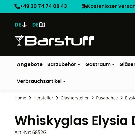
+49 30 74 74 08 43
Kostenloser Versa
DE
DE
Angebote
Barzubehör
Gastraum
Gläse
Verbrauchsartikel
Home
Hersteller
Glashersteller
Pasabahce
Elysi
Whiskyglas Elysia 
Art.-Nr:
6852G