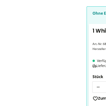
Ohne E
1 Wh
Art.-Nr:
6
Herstelle
Verfü
Liefer
Stück
Anzahl
Zum