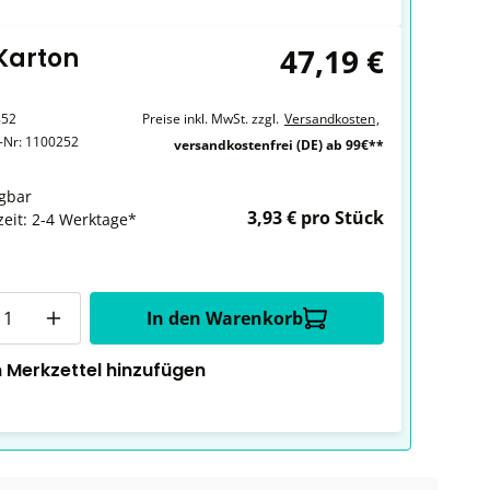
47,19 €
 Karton
852
Preise inkl. MwSt. zzgl.
Versandkosten
,
r-Nr:
1100252
versandkostenfrei (DE) ab 99€**
gbar
3,93 € pro Stück
zeit: 2-4 Werktage*
In den Warenkorb
 Merkzettel hinzufügen