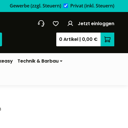
Gewerbe
(zzgl. Steuern)
Privat
(inkl. Steuern)
Jetzt einloggen
0 Artikel
|
0,00 €
Warenkor
keasy
Technik & Barbau
3