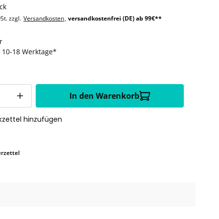
ck
St. zzgl.
Versandkosten
,
versandkostenfrei (DE) ab 99€**
r
t: 10-18 Werktage*
In den Warenkorb
zettel hinzufügen
rzettel