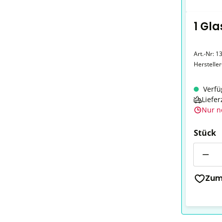
1 Gla
Art.-Nr:
1
Herstelle
Verfü
Liefer
Nur n
Stück
Anzahl
Zum