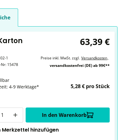
iche
63,39 €
 Karton
02-1
Preise inkl. MwSt. zzgl.
Versandkosten
,
r-Nr:
15478
versandkostenfrei (DE) ab 99€**
llbar
5,28 € pro Stück
zeit: 4-9 Werktage*
In den Warenkorb
 Merkzettel hinzufügen