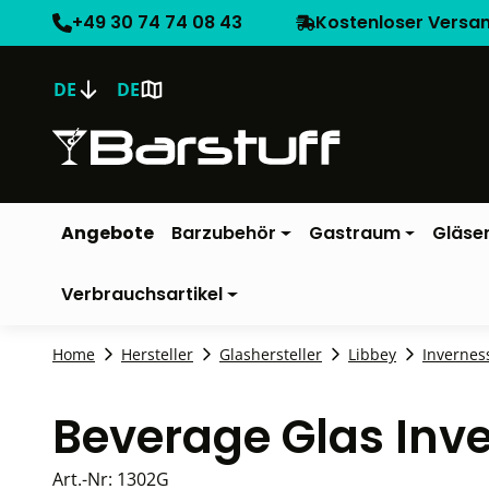
+49 30 74 74 08 43
Kostenloser Versa
DE
DE
Angebote
Barzubehör
Gastraum
Gläse
Verbrauchsartikel
Home
Hersteller
Glashersteller
Libbey
Invernes
Beverage Glas Inve
Art.-Nr:
1302G