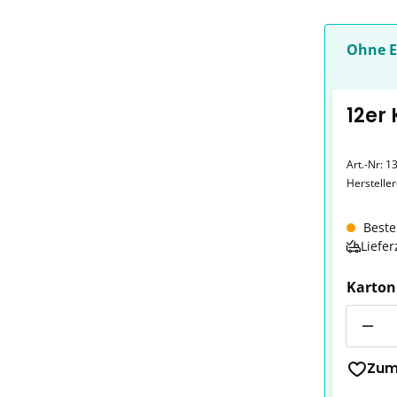
Ohne E
12er
Art.-Nr:
13
Herstelle
Beste
Liefer
Karton
Anzahl
Zum