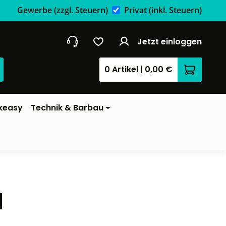
Gewerbe
(zzgl. Steuern)
Privat
(inkl. Steuern)
Jetzt einloggen
0 Artikel
|
0,00 €
Warenkor
keasy
Technik & Barbau
l