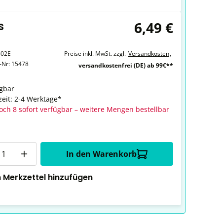
6,49 €
s
302E
Preise inkl. MwSt. zzgl.
Versandkosten
,
r-Nr:
15478
versandkostenfrei (DE) ab 99€**
gbar
zeit: 2-4 Werktage*
och 8 sofort verfügbar – weitere Mengen bestellbar
In den Warenkorb
 Merkzettel hinzufügen