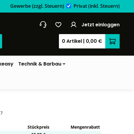
Gewerbe
(zzgl. Steuern)
Privat
(inkl. Steuern)
Jetzt einloggen
0 Artikel
|
0,00 €
Warenkor
keasy
Technik & Barbau
-7
Stückpreis
Mengenrabatt