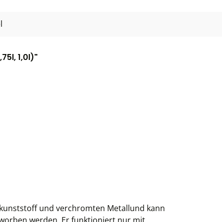
l
5l, 1,0l)"
lkunststoff und verchromten Metallund kann
orben werden. Er funktioniert nur mit