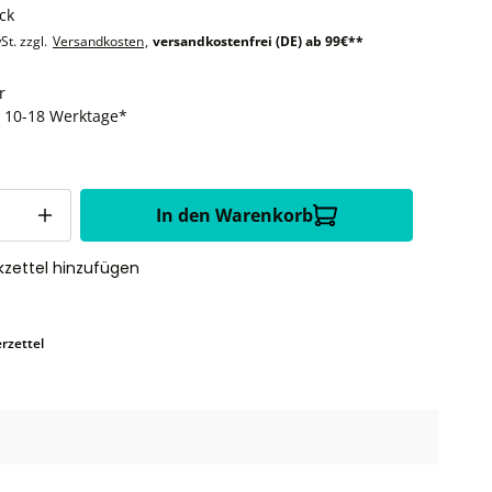
ck
St. zzgl.
Versandkosten
,
versandkostenfrei (DE) ab 99€**
r
t: 10-18 Werktage*
In den Warenkorb
zettel hinzufügen
rzettel