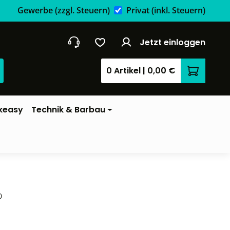
Gewerbe
(zzgl. Steuern)
Privat
(inkl. Steuern)
Jetzt einloggen
0 Artikel
|
0,00 €
Warenkor
keasy
Technik & Barbau
0