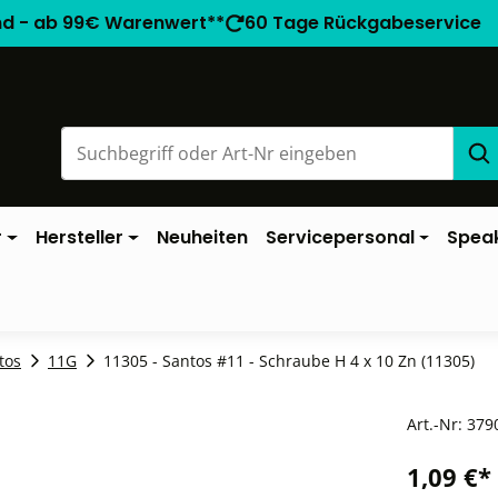
nd - ab 99€ Warenwert**
60 Tage Rückgabeservice
r
Hersteller
Neuheiten
Servicepersonal
Spea
tos
11G
11305 - Santos #11 - Schraube H 4 x 10 Zn (11305)
Art.-Nr:
379
1,09 €*