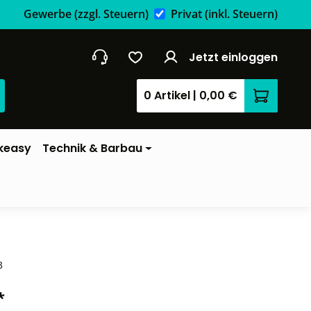
Gewerbe
(zzgl. Steuern)
Privat
(inkl. Steuern)
Jetzt einloggen
0 Artikel
|
0,00 €
Warenkor
keasy
Technik & Barbau
3
*