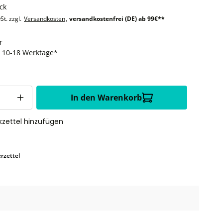
ck
St. zzgl.
Versandkosten
,
versandkostenfrei (DE) ab 99€**
r
t: 10-18 Werktage*
In den Warenkorb
zettel hinzufügen
rzettel