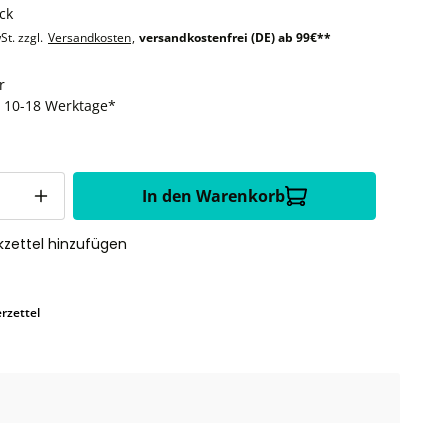
ck
St. zzgl.
Versandkosten
,
versandkostenfrei (DE) ab 99€**
r
t: 10-18 Werktage*
In den Warenkorb
zettel hinzufügen
rzettel