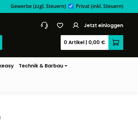
Gewerbe
(zzgl. Steuern)
Privat
(inkl. Steuern)
Jetzt einloggen
0 Artikel
|
0,00 €
Warenkor
keasy
Technik & Barbau
1