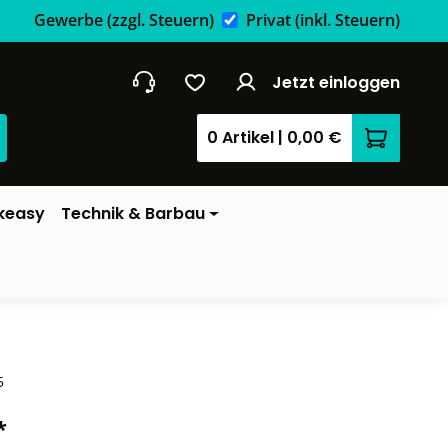
Gewerbe
(zzgl. Steuern)
Privat
(inkl. Steuern)
Jetzt einloggen
0 Artikel
|
0,00 €
Warenkor
keasy
Technik & Barbau
5
*