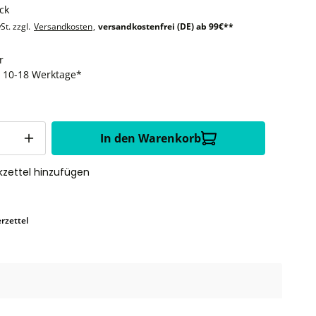
ck
St. zzgl.
Versandkosten
,
versandkostenfrei (DE) ab 99€**
r
t: 10-18 Werktage*
In den Warenkorb
zettel hinzufügen
rzettel