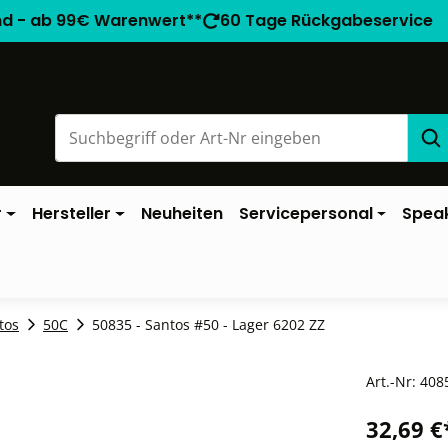
nd - ab 99€ Warenwert**
60 Tage Rückgabeservice
r
Hersteller
Neuheiten
Servicepersonal
Spea
tos
50C
50835 - Santos #50 - Lager 6202 ZZ
Art.-Nr:
408
32,69 €