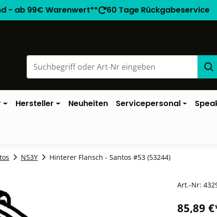
nd - ab 99€ Warenwert**
60 Tage Rückgabeservice
r
Hersteller
Neuheiten
Servicepersonal
Spea
tos
N53Y
Hinterer Flansch - Santos #53 (53244)
Art.-Nr:
432
85,89 €