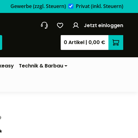
Gewerbe
(zzgl. Steuern)
Privat
(inkl. Steuern)
Jetzt einloggen
0 Artikel
|
0,00 €
Warenkor
keasy
Technik & Barbau
9
*