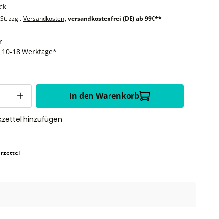
ck
St. zzgl.
Versandkosten
,
versandkostenfrei (DE) ab 99€**
r
t: 10-18 Werktage*
In den Warenkorb
zettel hinzufügen
rzettel