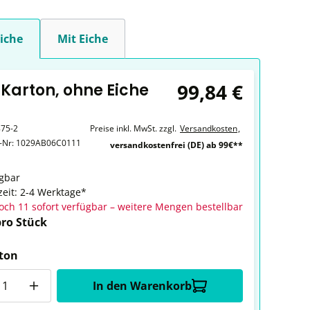
iche
Mit Eiche
99,84 €
 Karton, ohne Eiche
75-2
Preise inkl. MwSt. zzgl.
Versandkosten
,
r-Nr:
1029AB06C0111
versandkostenfrei (DE) ab 99€**
gbar
zeit: 2-4 Werktage*
och 11 sofort verfügbar – weitere Mengen bestellbar
pro Stück
ton
In den Warenkorb