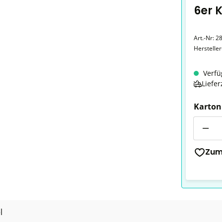
6er 
Art.-Nr:
2
Herstelle
Verfü
Liefer
Karton
Anzahl
Zum
l