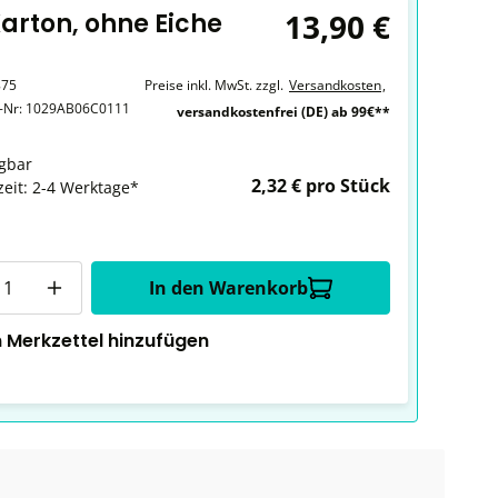
13,90 €
Karton, ohne Eiche
875
Preise inkl. MwSt. zzgl.
Versandkosten
,
r-Nr:
1029AB06C0111
versandkostenfrei (DE) ab 99€**
gbar
2,32 € pro Stück
zeit: 2-4 Werktage*
In den Warenkorb
 Merkzettel hinzufügen