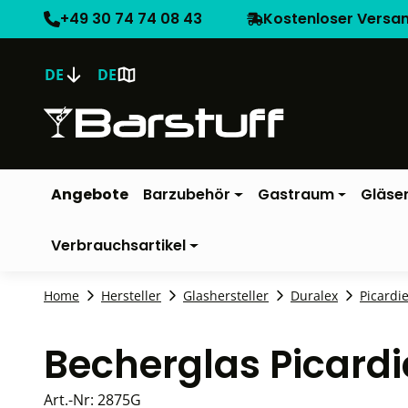
+49 30 74 74 08 43
Kostenloser Versa
DE
DE
Angebote
Barzubehör
Gastraum
Gläse
Verbrauchsartikel
Home
Hersteller
Glashersteller
Duralex
Picardi
Becherglas Picardi
Art.-Nr:
2875G