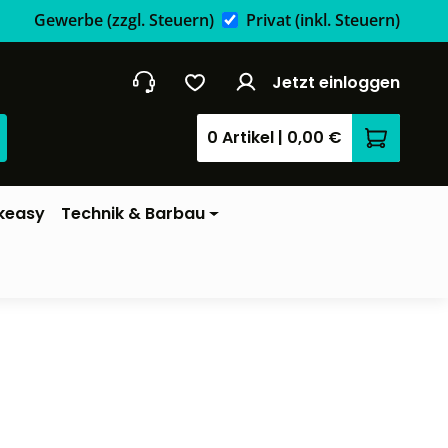
Gewerbe
(zzgl. Steuern)
Privat
(inkl. Steuern)
Jetzt einloggen
0 Artikel
|
0,00 €
Warenkor
keasy
Technik & Barbau