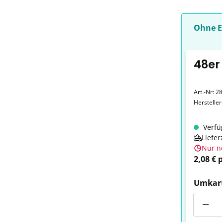
Ohne E
48er
Art.-Nr:
28
Herstelle
Verfü
Liefer
Nur n
2,08 € 
Umkar
Anzahl