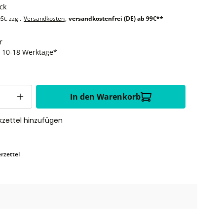
ck
St. zzgl.
Versandkosten
,
versandkostenfrei (DE) ab 99€**
r
t: 10-18 Werktage*
In den Warenkorb
zettel hinzufügen
rzettel