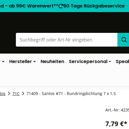
nd - ab 99€ Warenwert**
60 Tage Rückgabeservice
r
Hersteller
Neuheiten
Servicepersonal
Spea
tos
71C
71409 - Santos #71 - Rundringdichtung 7 x 1,5
Art.-Nr:
423
7,79 €*