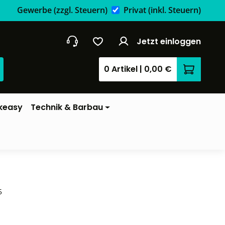
Gewerbe
(zzgl. Steuern)
Privat
(inkl. Steuern)
Jetzt einloggen
0 Artikel
|
0,00 €
Warenkor
keasy
Technik & Barbau
5